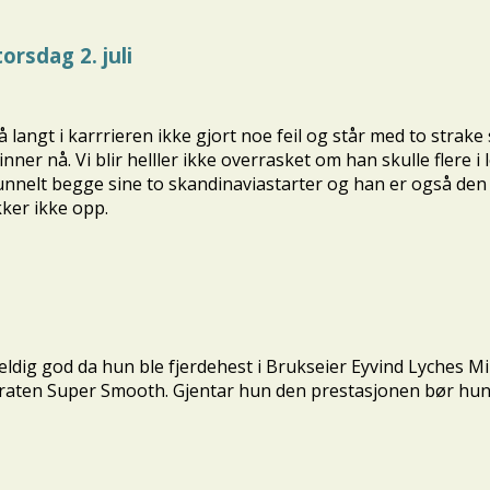
orsdag 2. juli
 langt i karrrieren ikke gjort noe feil og står med to strake
inner nå. Vi blir helller ikke overrasket om han skulle flere
unnelt begge sine to skandinaviastarter og han er også den s
kker ikke opp.
eldig god da hun ble fjerdehest i Brukseier Eyvind Lyches Min
eraten Super Smooth. Gjentar hun den prestasjonen bør hun 