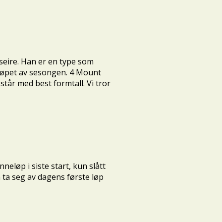
 seire. Han er en type som
 i løpet av sesongen. 4 Mount
tår med best formtall. Vi tror
neløp i siste start, kun slått
ta seg av dagens første løp