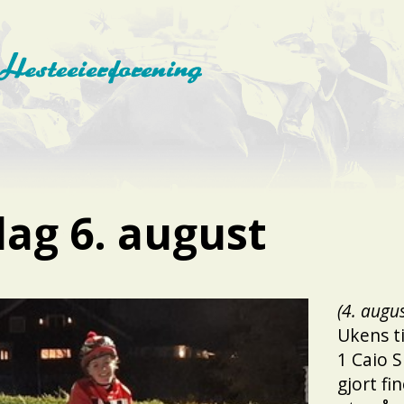
dag 6. august
(4. augu
Ukens ti
1 Caio S
gjort fi