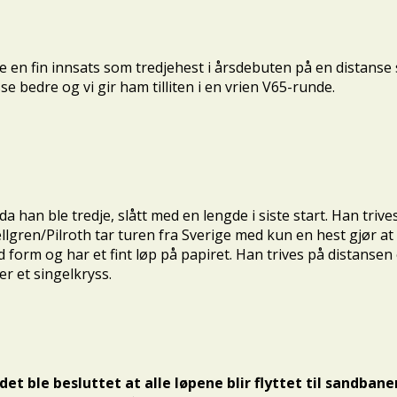
 en fin innsats som tredjehest i årsdebuten på en distanse s
 bedre og vi gir ham tilliten i en vrien V65-runde.
 da han ble tredje, slått med en lengde i siste start. Han triv
llgren/Pilroth tar turen fra Sverige med kun en hest gjør at 
d form og har et fint løp på papiret. Han trives på distanse
er et singelkryss.
det ble besluttet at alle løpene blir flyttet til sandbane