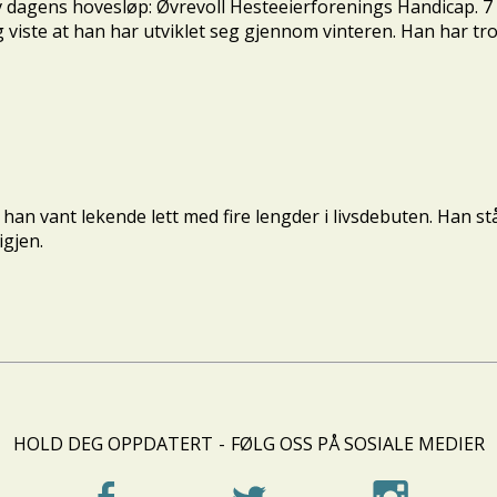
av dagens hovesløp: Øvrevoll Hesteeierforenings Handicap. 7
viste at han har utviklet seg gjennom vinteren. Han har tro
an vant lekende lett med fire lengder i livsdebuten. Han står
igjen.
HOLD DEG OPPDATERT
-
FØLG OSS PÅ SOSIALE MEDIER