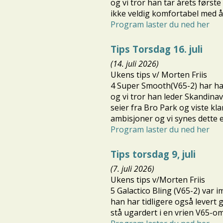
og vi tror han tar årets første
ikke veldig komfortabel med å 
Program laster du ned her
Tips Torsdag 16. juli
(14. juli 2026)
Ukens tips v/ Morten Friis
4 Super Smooth(V65-2) har hat
og vi tror han leder Skandina
seier fra Bro Park og viste kl
ambisjoner og vi synes dette e
Program laster du ned her
Tips torsdag 9, juli
(7. juli 2026)
Ukens tips v/Morten Friis
5 Galactico Bling (V65-2) var
han har tidligere også levert g
stå ugardert i en vrien V65-o