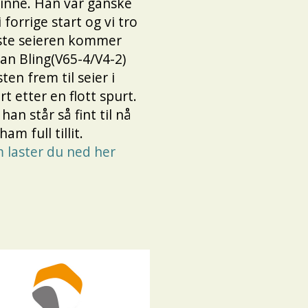
vinne. Han var ganske
forrige start og vi tro
ste seieren kommer
tan Bling(V65-4/V4-2)
ten frem til seier i
art etter en flott spurt.
 han står så fint til nå
 ham full tillit.
 laster du ned her