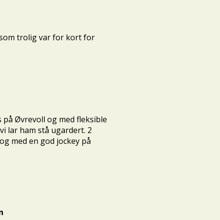
om trolig var for kort for
es på Øvrevoll og med fleksible
vi lar ham stå ugardert. 2
n og med en god jockey på
n