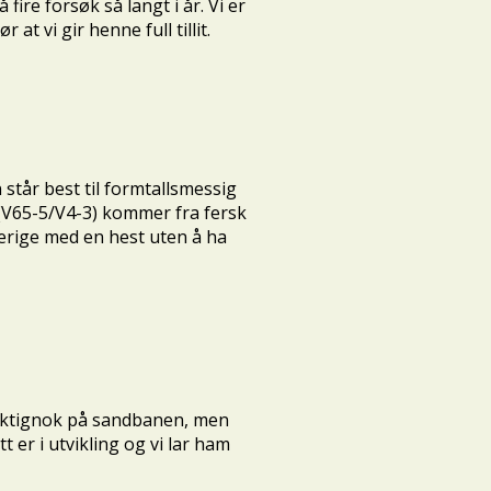
fire forsøk så langt i år. Vi er
t vi gir henne full tillit.
står best til formtallsmessig
k(V65-5/V4-3) kommer fra fersk
verige med en hest uten å ha
 riktignok på sandbanen, men
 er i utvikling og vi lar ham