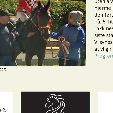
uten å 
nærme i 
den før
nå. 6 Ti
rakk nes
siste st
Vi synes
at vi gir
Program
2025