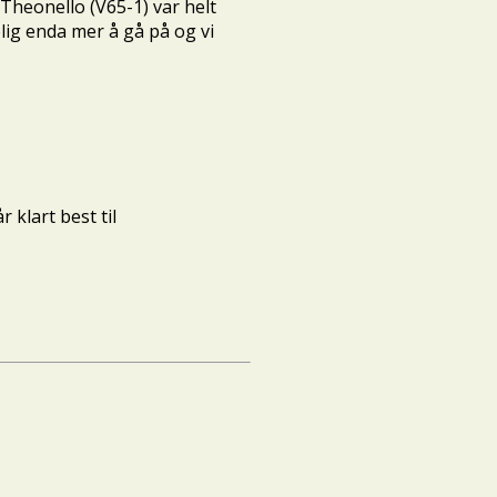
 Theonello (V65-1) var helt
lig enda mer å gå på og vi
 klart best til