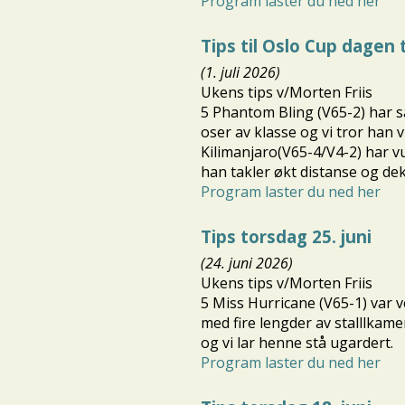
Program laster du ned her
Tips til Oslo Cup dagen t
(1. juli 2026)
Ukens tips v/Morten Friis
5 Phantom Bling (V65-2) har så
oser av klasse og vi tror han v
Kilimanjaro(V65-4/V4-2) har v
han takler økt distanse og de
Program laster du ned her
Tips torsdag 25. juni
(24. juni 2026)
Ukens tips v/Morten Friis
5 Miss Hurricane (V65-1) var v
med fire lengder av stalllkam
og vi lar henne stå ugardert.
Program laster du ned her