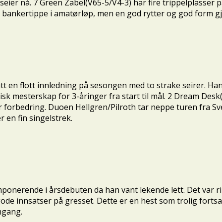
 seier nå. 7 Green Zabel(V65-5/V4-3) har fire trippelplasser på 
bankertippe i amatørløp, men en god rytter og god form gjør a
t en flott innledning på sesongen med to strake seirer. Han 
visk mesterskap for 3-åringer fra start til mål. 2 Dream Des
ar forbedring. Duoen Hellgren/Pilroth tar neppe turen fra S
r en fin singelstrek.
 imponerende i årsdebuten da han vant lekende lett. Det var
ode innsatser på gresset. Dette er en hest som trolig fortsatt
mgang.